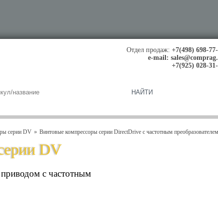
Отдел продаж:
+7(498) 698-77
e-mail:
sales@comprag
+7(925) 028-31
оры серии DV
Винтовые компрессоры серии DirectDrive с частотным преобразователе
серии DV
 приводом с частотным