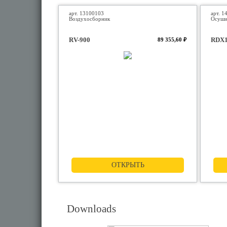
арт. 13100103
арт. 1
Воздухосборник
Осуши
RV-900
RDX1
89 355,60 ₽
ОТКРЫТЬ
Downloads