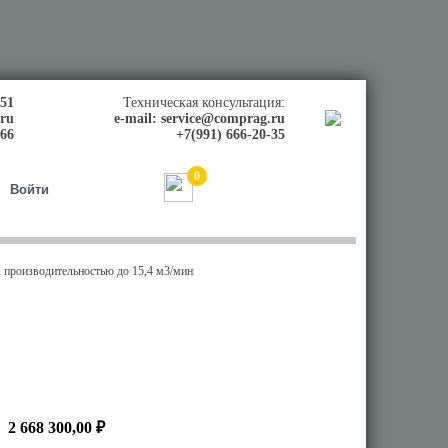
-51
Техническая консультация:
.ru
e-mail:
service@comprag.ru
-66
+7(991) 666-20-35
0
0,00
₽
Войти
м производительностью до 15,4 м3/мин
2 668 300,00 ₽