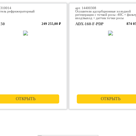
4310014
арт. 14400308
тель рефрижераторный
Осушители адсорбционные холодной
регенерации с точкой росы -40С + фильт
вход/выход + датчик точки росы
50
ADX-160-F-PDP
249 255,00 ₽
874 0
ОТКРЫТЬ
ОТКРЫТЬ