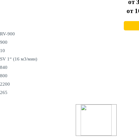
от
от
1
RV-900
900
10
SV 1“ (16 м3/мин)
840
800
2200
265