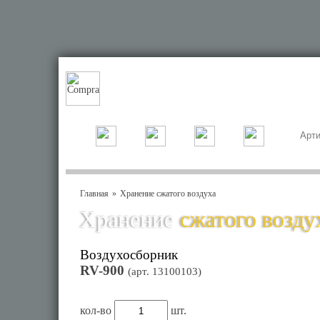
Главная
Хранение сжатого воздуха
Хранение
сжатого возду
Воздухосборник
RV-900
(арт.
13100103
)
кол-во
шт.