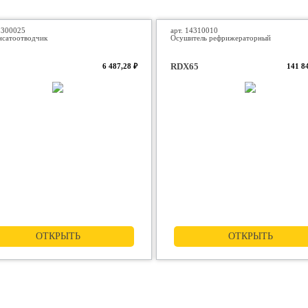
3300025
арт. 14310010
нсатоотводчик
Осушитель рефрижераторный
RDX65
6 487,28 ₽
141 8
ОТКРЫТЬ
ОТКРЫТЬ