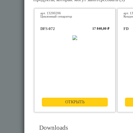
арт. 13200206
арт. 1
Циклонный сепаратор
Конде
DFS-072
FD
17 840,00 ₽
ОТКРЫТЬ
Downloads