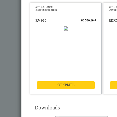
арт. 13100103
арт. 1
Воздухосборник
Осуши
RV-900
RDX
88 530,60 ₽
ОТКРЫТЬ
Downloads