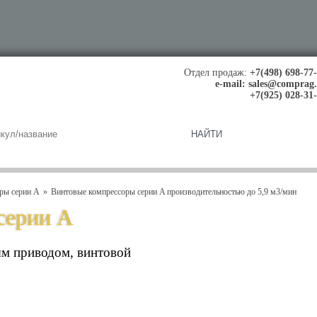
Отдел продаж:
+7(498) 698-77
e-mail:
sales@comprag
+7(925) 028-31
ры серии A
Винтовые компрессоры серии A производительностью до 5,9 м3/мин
серии A
ым приводом, винтовой