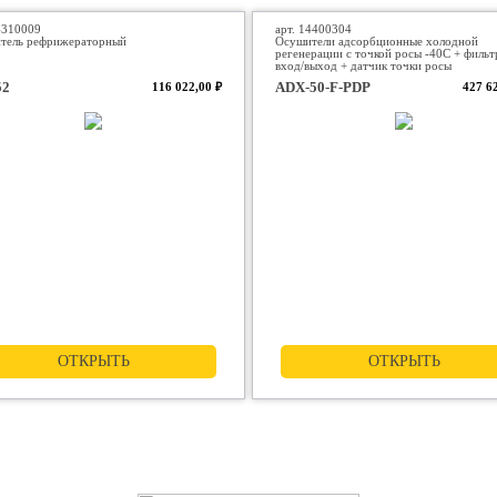
4310009
арт. 14400304
тель рефрижераторный
Осушители адсорбционные холодной
регенерации с точкой росы -40С + фильт
вход/выход + датчик точки росы
52
ADX-50-F-PDP
116 022,00 ₽
427 6
ОТКРЫТЬ
ОТКРЫТЬ