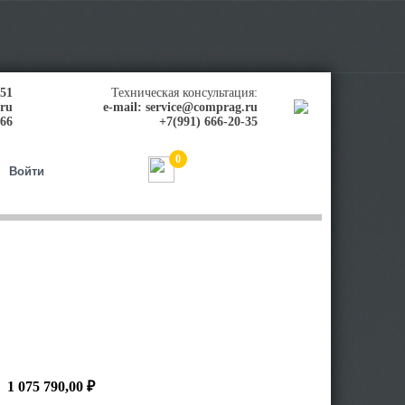
-51
Техническая консультация:
.ru
e-mail:
service@comprag.ru
-66
+7(991) 666-20-35
0
0,00
₽
Войти
1 075 790,00 ₽