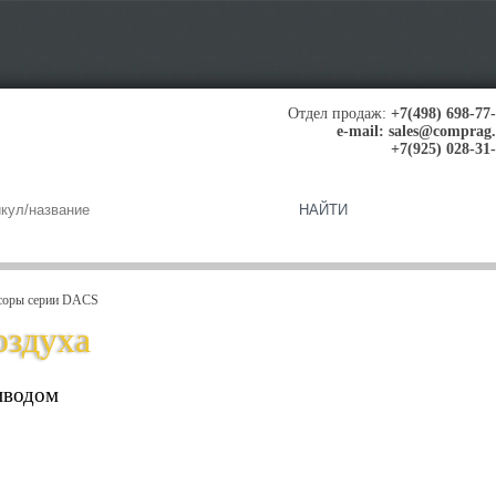
Отдел продаж:
+7(498) 698-77
e-mail:
sales@comprag
+7(925) 028-31
соры серии DACS
оздуха
иводом