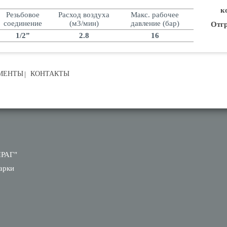
к
Резьбовое
Расход воздуха
Макс. рабочее
соединение
(м3/мин)
давление (бар)
Отгр
1/2”
2.8
16
МЕНТЫ
КОНТАКТЫ
ПРАГ"
арки