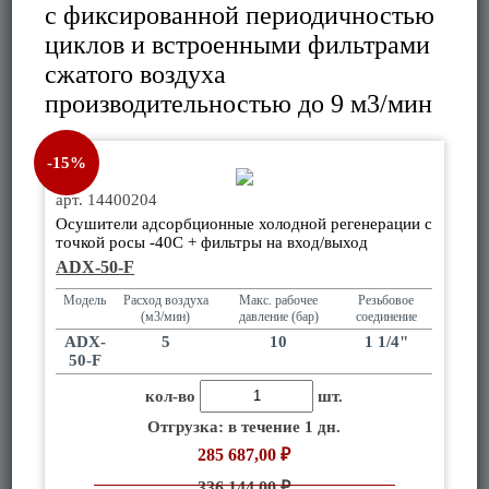
с фиксированной периодичностью
циклов и встроенными фильтрами
сжатого воздуха
производительностью до 9 м3/мин
-15%
арт. 14400204
Осушители адсорбционные холодной регенерации с
точкой росы -40С + фильтры на вход/выход
ADX-50-F
Модель
Расход воздуха
Макс. рабочее
Резьбовое
(м3/мин)
давление (бар)
соединение
ADX-
5
10
1 1/4"
50-F
кол-во
шт.
Отгрузка: в течение 1 дн.
285 687,00 ₽
336 144,00 ₽