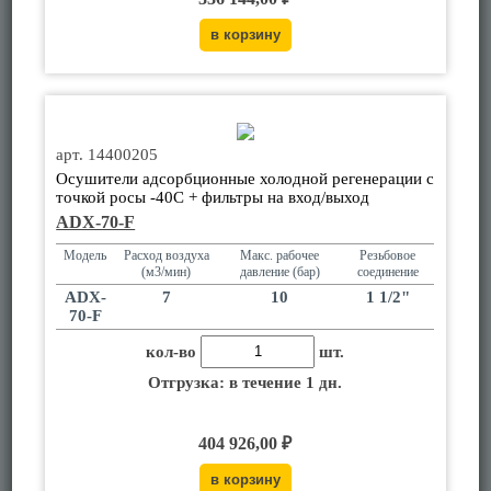
арт. 14400205
Осушители адсорбционные холодной регенерации с
точкой росы -40С + фильтры на вход/выход
ADX-70-F
Модель
Расход воздуха
Макс. рабочее
Резьбовое
(м3/мин)
давление (бар)
соединение
ADX-
7
10
1 1/2"
70-F
кол-во
шт.
Отгрузка: в течение 1 дн.
404 926,00 ₽