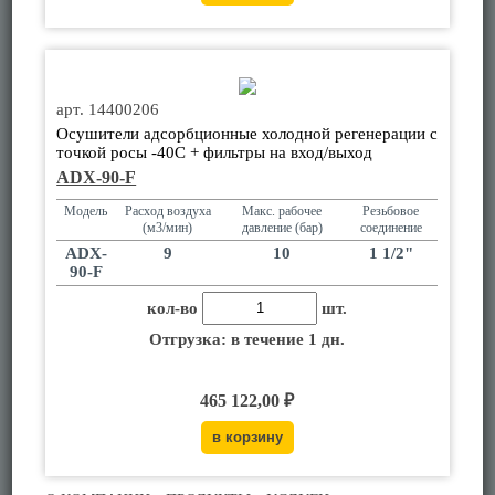
арт. 14400206
Осушители адсорбционные холодной регенерации с
точкой росы -40С + фильтры на вход/выход
ADX-90-F
Модель
Расход воздуха
Макс. рабочее
Резьбовое
(м3/мин)
давление (бар)
соединение
ADX-
9
10
1 1/2"
90-F
кол-во
шт.
Отгрузка: в течение 1 дн.
465 122,00 ₽